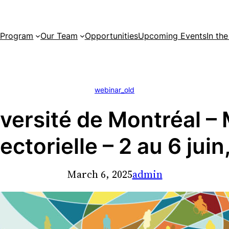
 Program
Our Team
Opportunities
Upcoming Events
In th
webinar_old
iversité de Montréal – 
ectorielle – 2 au 6 jui
March 6, 2025
admin