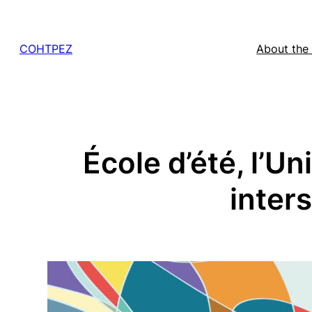
Skip
to
COHTPEZ
About the
content
École d’été, l’Un
inters